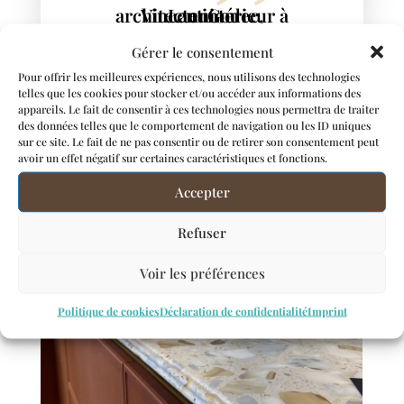
Vincent Godec, architecte intérieur à Lannion
Gérer le consentement
Pour offrir les meilleures expériences, nous utilisons des technologies
telles que les cookies pour stocker et/ou accéder aux informations des
appareils. Le fait de consentir à ces technologies nous permettra de traiter
des données telles que le comportement de navigation ou les ID uniques
sur ce site. Le fait de ne pas consentir ou de retirer son consentement peut
avoir un effet négatif sur certaines caractéristiques et fonctions.
Accepter
Refuser
Voir les préférences
Politique de cookies
Déclaration de confidentialité
Imprint