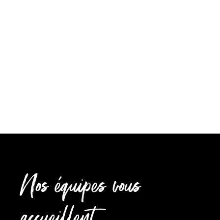
vidéo, je vous montre comment cuire
plusieurs plats en même temps et sans
mélange de saveurs dans votre four. Préréglé
entre 170 et 200°C, le four à pâtisser AGA
diffuse une...
Nos équipes vous
accueillent