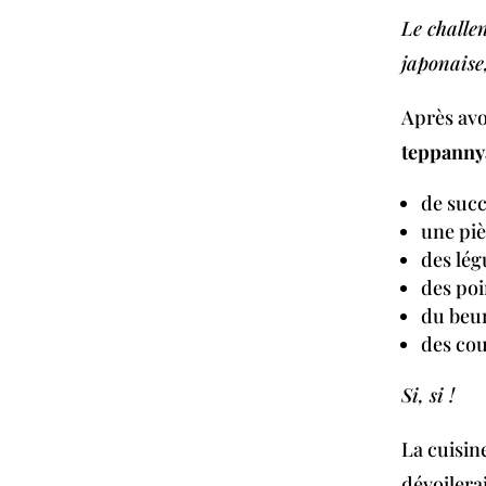
Le challen
japonaise
Après avo
teppannya
de succ
une pi
des lé
des poi
du beur
des cou
Si, si !
La cuisin
dévoilera