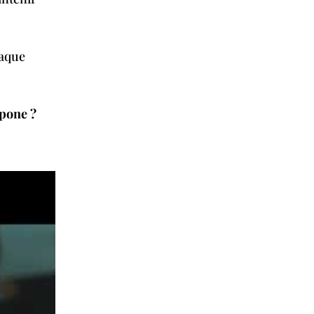
laque
ppone ?