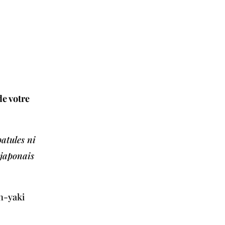
e votre
atules ni
 japonais
an-yaki