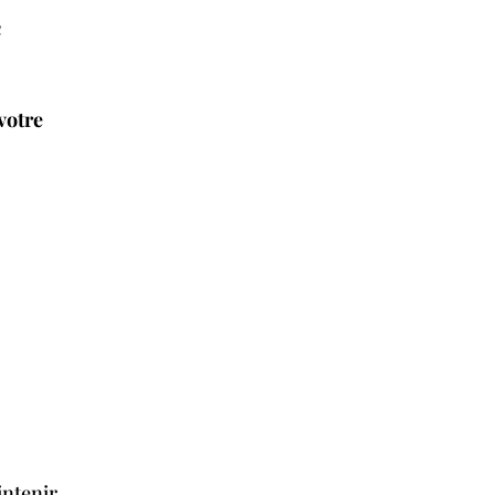
a
votre
intenir