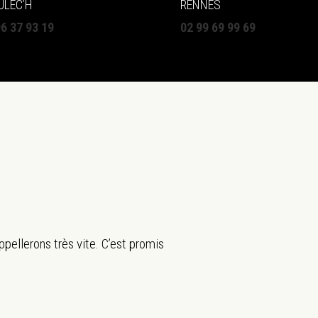
ULEC’H
RENNES
96 37 93 19
02 99 69 99 69
pellerons très vite. C’est promis