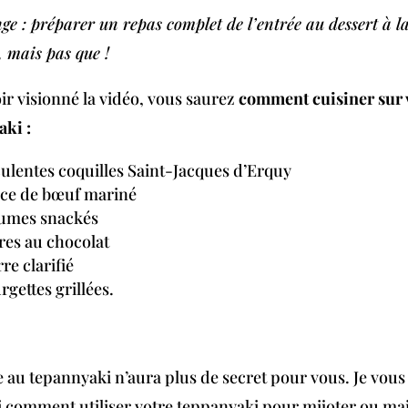
ge : préparer un repas complet de l’entrée au dessert à l
, mais pas que !
ir visionné la vidéo, vous saurez
comment cuisiner sur 
ki :
ulentes coquilles Saint-Jacques d’Erquy
èce de bœuf mariné
gumes snackés
res au chocolat
re clarifié
rgettes grillées.
e au tepannyaki n’aura plus de secret pour vous. Je vous
i comment utiliser votre teppanyaki pour mijoter ou ma