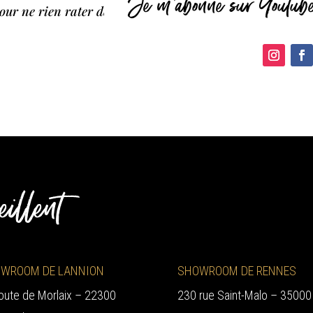
Je m'abonne sur Youtub
our ne rien rater des « Tutos de Cathy »
eillent
WROOM DE LANNION
SHOWROOM DE RENNES
oute de Morlaix – 22300
230 rue Saint-Malo – 35000