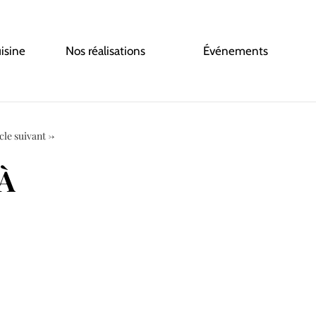
uisine
Nos réalisations
Événements
cle suivant
→
À