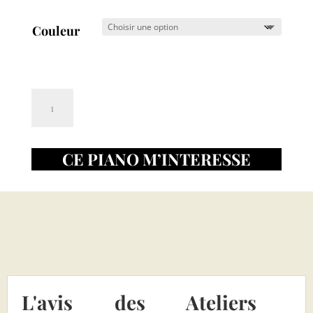
Couleur
quantité
Ajouter au panier
de
Archambaud
CE PIANO M’INTERESSE
Prestige
E-
140-
M
L'avis des Ateliers