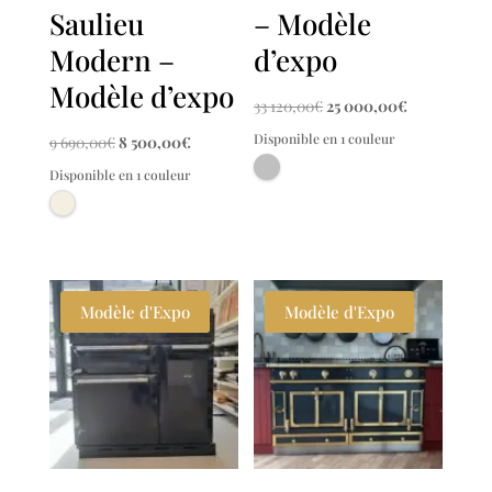
Saulieu
– Modèle
Modern –
d’expo
Modèle d’expo
Le
Le
33 120,00
€
25 000,00
€
prix
prix
Disponible en 1 couleur
Le
Le
9 690,00
€
8 500,00
€
initial
actuel
prix
prix
Disponible en 1 couleur
était :
est :
initial
actuel
33
25
était :
est :
120,00€.
000,00€.
9
8
690,00€.
500,00€.
Modèle d'Expo
Modèle d'Expo