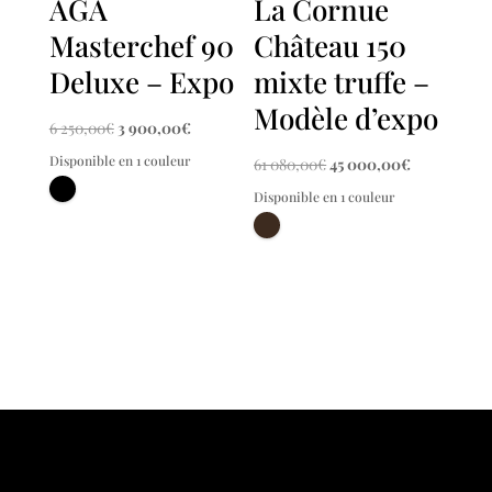
AGA
La Cornue
Masterchef 90
Château 150
Deluxe – Expo
mixte truffe –
Modèle d’expo
Le
Le
6 250,00
€
3 900,00
€
prix
prix
Disponible en 1 couleur
Le
Le
61 080,00
€
45 000,00
€
initial
actuel
prix
prix
Disponible en 1 couleur
était :
est :
initial
actuel
6
3
était :
est :
250,00€.
900,00€.
61
45
080,00€.
000,00€.