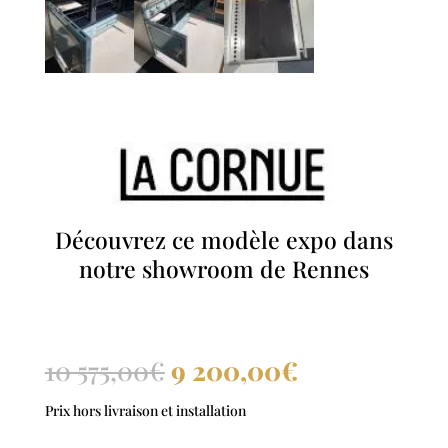
Découvrez ce modèle expo dans
notre showroom de Rennes
Le
Le
10 575,00
€
9 200,00
€
prix
prix
Prix hors livraison et installation
initial
actuel