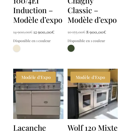
100/4EI
Chagny
Induction –
Classic –
Modèle d’expo
Modèle d’expo
Le
Le
Le
Le
14 900,00
€
12 900,00
€
10 155,00
€
8 900,00
€
prix
prix
prix
prix
Disponible en 1 couleur
Disponible en 1 couleur
initial
actuel
initial
actuel
était :
est :
était :
est :
14
12
10
8
900,00€.
900,00€.
155,00€.
900,00€.
Modèle d'Expo
Modèle d'Expo
Lacanche
Wolf 120 Mixte