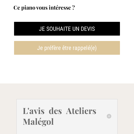
était :
est :
Ce piano vous intéresse ?
10
9
575,00€.
200,00€.
JE SOUHAITE UN DEVIS
Je préfère être rappelé(e)
L'avis des Ateliers
Malégol