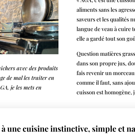
aliments sans les agress
saveurs et les qualités 
langue de veau à cuire to
elle a gardé tout son go
Question matières grasse
dans son propre jus, do
îchers avec des produits
fais revenir un morceau 
ge de mal les traiter en
comme il faut, sans ajou
AGA, je les mets en
cuisson est homogène, j
à une cuisine instinctive, simple et na