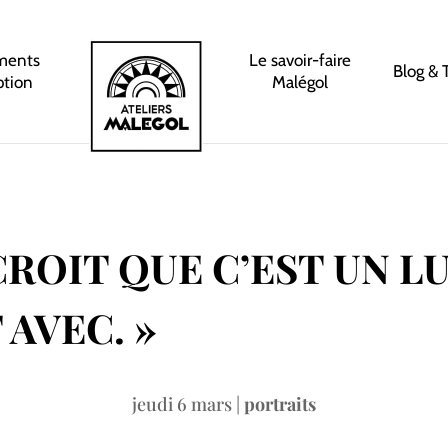
ments
Le savoir-faire
Blog & 
ption
Malégol
CROIT QUE C’EST UN L
 AVEC. »
jeudi 6 mars
|
portraits