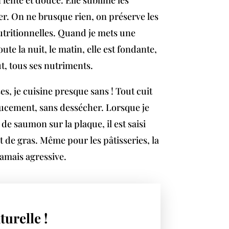
er. On ne brusque rien, on préserve les
nutritionnelles. Quand je mets une
ute la nuit, le matin, elle est fondante,
ût, tous ses nutriments.
s, je cuisine presque sans ! Tout cuit
ucement, sans dessécher. Lorsque je
de saumon sur la plaque, il est saisi
t de gras. Même pour les pâtisseries, la
amais agressive.
turelle !