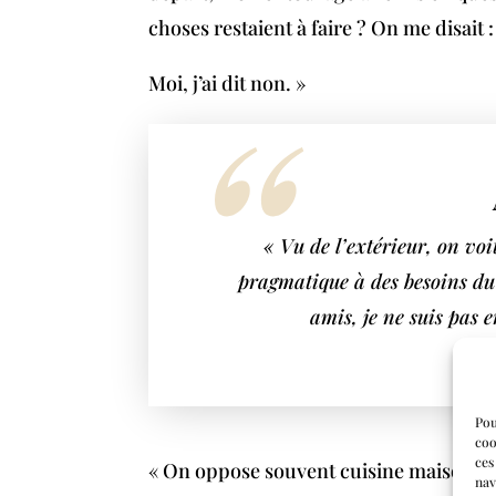
choses restaient à faire ? On me disait :
Moi, j’ai dit non. »
« Vu de l’extérieur, on vo
pragmatique à des besoins du 
amis, je ne suis pas e
Pou
coo
ces
« On oppose souvent cuisine maison e
nav