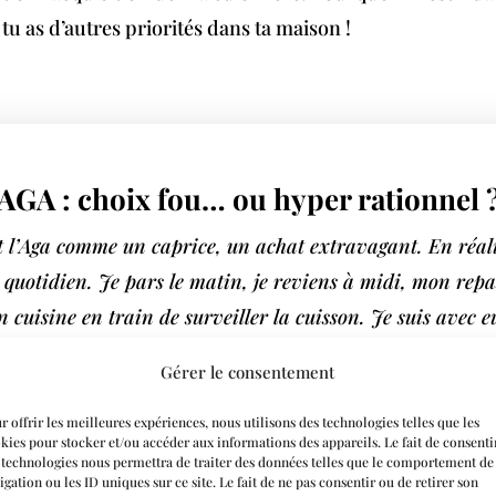
 tu as d’autres priorités dans ta maison !
AGA : choix fou… ou hyper rationnel 
it l’Aga comme un caprice, un achat extravagant. En réali
quotidien. Je pars le matin, je reviens à midi, mon repa
n cuisine en train de surveiller la cuisson. Je suis avec e
Gérer le consentement
r offrir les meilleures expériences, nous utilisons des technologies telles que les
kies pour stocker et/ou accéder aux informations des appareils. Le fait de consenti
 technologies nous permettra de traiter des données telles que le comportement de
t emploi du temps chargé. Comme si bien manger deman
igation ou les ID uniques sur ce site. Le fait de ne pas consentir ou de retirer son