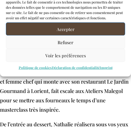
appareils. Le fait de consentir à ces technologies nous permettra de traiter
des données telles que le comportement de navigation ou les ID uniques
sur ce site. Le fait de ne pas consentir ou de retirer son consentement peut
avoir un effet négatif sur certaines caractéristiques et fonctions.
Accepter
Refuser
Quoi de meilleur que de cuisiner des produits bretons
de saison ! Nathalie Beauvais, se fera un plaisir de vous
Voir les préférences
faire découvrir sa sélection et ses recettes gourmandes
Politique de cookies
Déclaration de confidentialité
Imprint
du moment. Une fois par mois, la « Fée du Morbihan »
et femme chef qui monte avec son restaurant Le Jardin
Gourmand à Lorient, fait escale aux Ateliers Malegol
pour se mettre aux fourneaux le temps d’une
masterclass très inspirée.
De l’entrée au dessert, Nathalie réalisera sous vos yeux