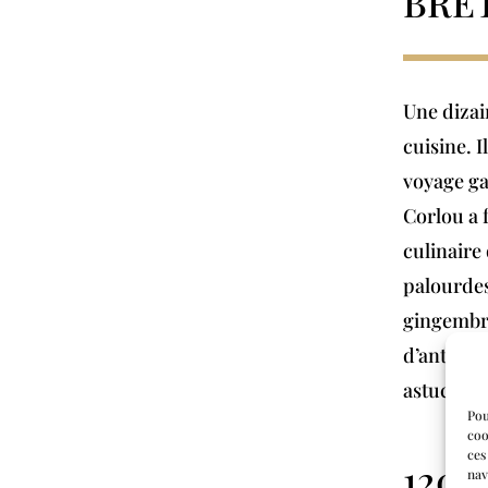
BRE
Une dizai
cuisine. 
voyage ga
Corlou a f
culinaire 
palourdes
gingembre
d’antholog
astuces cu
Pou
coo
ces
120 
nav