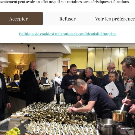
sentement peut avoir un effet négatif sur certaines caractéristiques et fonctions.
 FOURNEAUX LA CORNUE
Accepter
Refuser
Voir les préférenc
Politique de cookies
Déclaration de confidentialité
Imprint