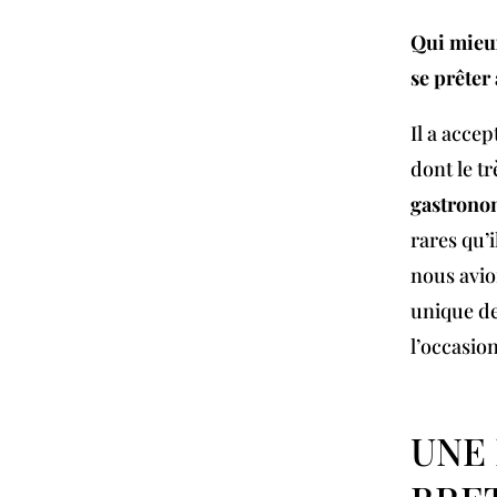
Qui mieu
se prêter 
Il a acce
dont le tr
gastronom
rares qu’i
nous avio
unique de
l’occasion
UNE