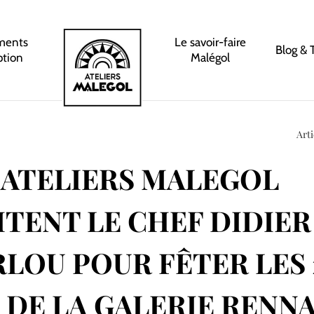
ments
Le savoir-faire
Blog & 
ption
Malégol
Arti
 ATELIERS MALEGOL
ITENT LE CHEF DIDIER
LOU POUR FÊTER LES 
 DE LA GALERIE RENNA