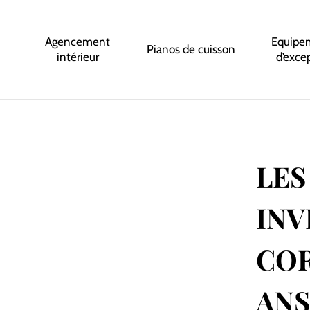
Agencement
Equipe
Pianos de cuisson
intérieur
d’exce
LES
INV
COR
ANS