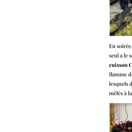
En soirée,
seul a le 
cuisson 
flamme de 
lesquels d
mêlés à l