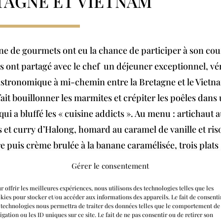
TAGNE ET VIETNAM
ne de gourmets ont eu la chance de participer à son cou
Ils ont partagé avec le chef un déjeuner exceptionnel, vé
stronomique à mi-chemin entre la Bretagne et le Vietna
ait bouillonner les marmites et crépiter les poêles dans 
qui a bluffé les « cuisine addicts ». Au menu : artichaut 
 et curry d’Halong, homard au caramel de vanille et ris
 puis crème brulée à la banane caramélisée, trois plats
ie réalisés par le chef qui n’a pas hésité à partager ses c
Gérer le consentement
linaires en toute simplicité et humilité.
r offrir les meilleures expériences, nous utilisons des technologies telles que les
kies pour stocker et/ou accéder aux informations des appareils. Le fait de consenti
 technologies nous permettra de traiter des données telles que le comportement de
INVITÉS EN CUISINE AUTOU
igation ou les ID uniques sur ce site. Le fait de ne pas consentir ou de retirer son