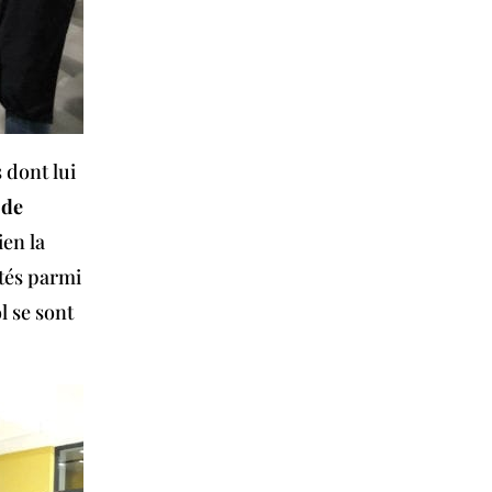
 dont lui
 de
ien la
ités parmi
l se sont