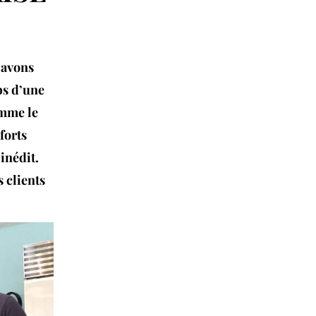
 avons
ps d’une
omme le
forts
inédit.
 clients