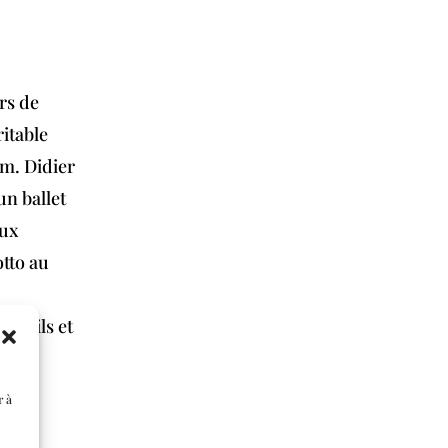
rs de
ritable
m. Didier
un ballet
aux
otto au
onseils et
r à
R