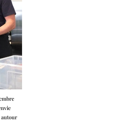
vembre
envie
e autour