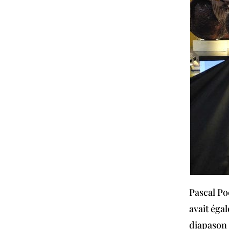
Pascal Po
avait égal
diapason 