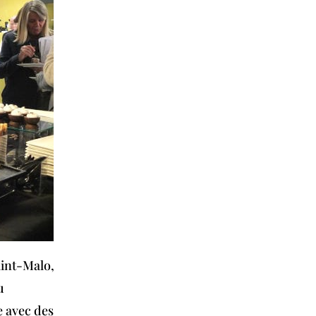
aint-Malo,
u
e avec des