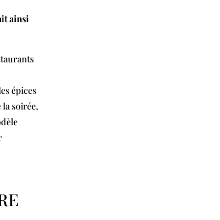
t ainsi
staurants
es épices
 la soirée,
odèle
r
RE