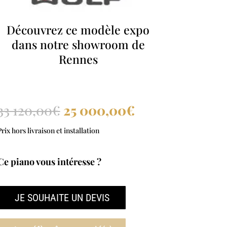
Découvrez ce modèle expo
dans notre showroom de
Rennes
Le
Le
33 120,00
€
25 000,00
€
prix
prix
Prix hors livraison et installation
initial
actuel
était :
est :
Ce piano vous intéresse ?
33
25
120,00€.
000,00€.
JE SOUHAITE UN DEVIS