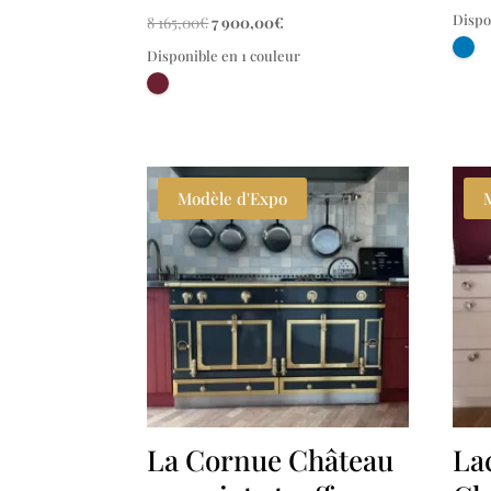
Dispo
Le
Le
8 165,00
€
7 900,00
€
prix
prix
Disponible en 1 couleur
initial
actuel
était :
est :
8
7
165,00€.
900,00€.
Modèle d'Expo
La Cornue Château
La