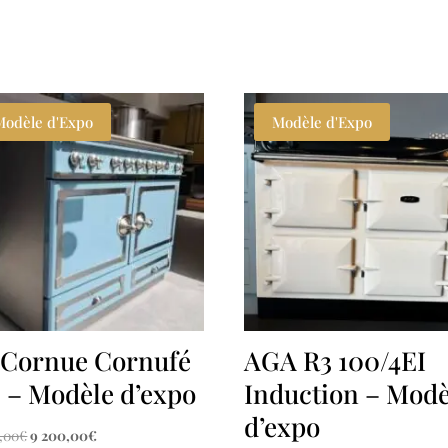
Modèle d'Expo
Modèle d'Expo
 Cornue Cornufé
AGA R3 100/4EI
0 – Modèle d’expo
Induction – Modè
d’expo
Le
Le
5,00
€
9 200,00
€