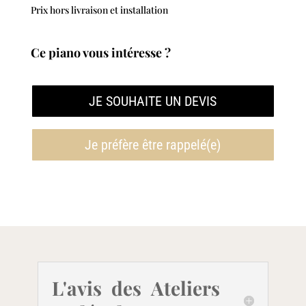
prix
prix
Prix hors livraison et installation
initial
actuel
était :
est :
Ce piano vous intéresse ?
64
46
260,00€.
000,00€.
JE SOUHAITE UN DEVIS
Je préfère être rappelé(e)
L'avis des Ateliers