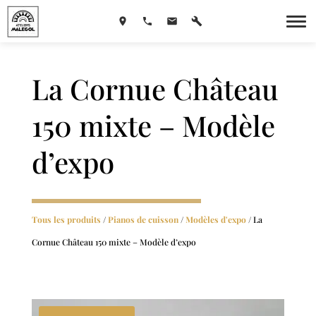
La Cornue Château
150 mixte – Modèle
d’expo
Tous les produits
/
Pianos de cuisson
/
Modèles d'expo
/ La
Cornue Château 150 mixte – Modèle d’expo