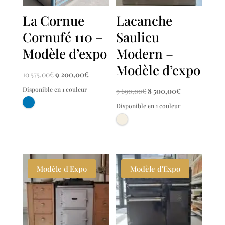
La Cornue
Lacanche
Cornufé 110 –
Saulieu
Modèle d’expo
Modern –
Modèle d’expo
Le
Le
10 575,00
€
9 200,00
€
prix
prix
Disponible en 1 couleur
Le
Le
9 690,00
€
8 500,00
€
initial
actuel
prix
prix
Disponible en 1 couleur
était :
est :
initial
actuel
10
9
était :
est :
575,00€.
200,00€.
9
8
690,00€.
500,00€.
Modèle d'Expo
Modèle d'Expo