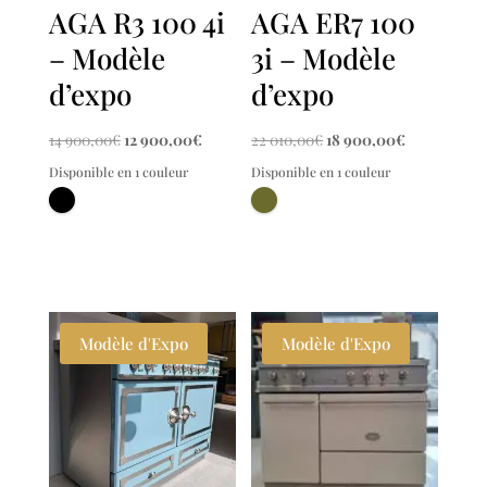
AGA R3 100 4i
AGA ER7 100
– Modèle
3i – Modèle
d’expo
d’expo
Le
Le
Le
Le
14 900,00
€
12 900,00
€
22 010,00
€
18 900,00
€
prix
prix
prix
prix
Disponible en 1 couleur
Disponible en 1 couleur
initial
actuel
initial
actuel
était :
est :
était :
est :
14
12
22
18
900,00€.
900,00€.
010,00€.
900,00€.
Modèle d'Expo
Modèle d'Expo