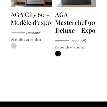
AGA City 60 –
AGA
Modèle d’expo
Masterchef 90
Deluxe – Expo
Le
Le
9 500,00
€
7 990,00
€
prix
prix
Disponible en 1 couleur
Le
Le
6 250,00
€
3 900,00
€
initial
actuel
prix
prix
Disponible en 1 couleur
était :
est :
initial
actuel
9
7
était :
est :
500,00€.
990,00€.
6
3
250,00€.
900,00€.