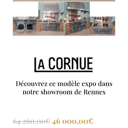
Découvrez ce modèle expo dans
notre showroom de Rennes
Le
Le
64 260,00
€
46 000,00
€