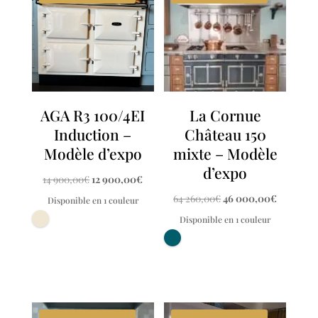
AGA R3 100/4EI
La Cornue
Induction –
Château 150
Modèle d’expo
mixte – Modèle
d’expo
Le
Le
14 900,00
€
12 900,00
€
prix
prix
Le
Le
64 260,00
€
46 000,00
€
Disponible en 1 couleur
initial
actuel
prix
prix
Disponible en 1 couleur
était :
est :
initial
actuel
14
12
était :
est :
900,00€.
900,00€.
64
46
260,00€.
000,00€.