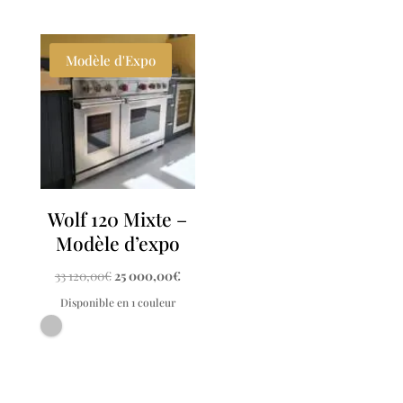
Modèle d'Expo
Wolf 120 Mixte –
Modèle d’expo
Le
Le
33 120,00
€
25 000,00
€
prix
prix
Disponible en 1 couleur
initial
actuel
était :
est :
33
25
120,00€.
000,00€.