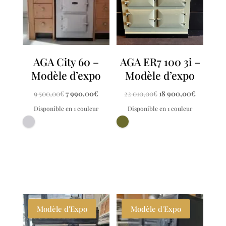
AGA City 60 –
AGA ER7 100 3i –
Modèle d’expo
Modèle d’expo
Le
Le
Le
Le
9 500,00
€
7 990,00
€
22 010,00
€
18 900,00
€
prix
prix
prix
prix
Disponible en 1 couleur
Disponible en 1 couleur
initial
actuel
initial
actuel
était :
est :
était :
est :
9
7
22
18
500,00€.
990,00€.
010,00€.
900,00€.
Modèle d'Expo
Modèle d'Expo