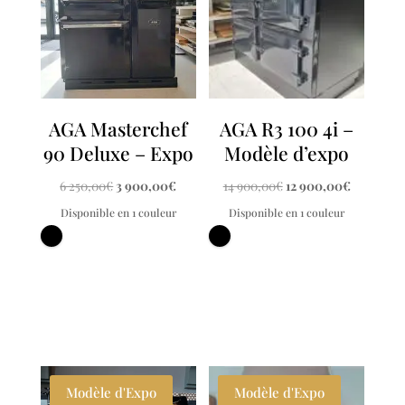
AGA Masterchef
AGA R3 100 4i –
90 Deluxe – Expo
Modèle d’expo
Le
Le
Le
Le
6 250,00
€
3 900,00
€
14 900,00
€
12 900,00
€
prix
prix
prix
prix
Disponible en 1 couleur
Disponible en 1 couleur
initial
actuel
initial
actuel
était :
est :
était :
est :
6
3
14
12
250,00€.
900,00€.
900,00€.
900,00€.
Modèle d'Expo
Modèle d'Expo