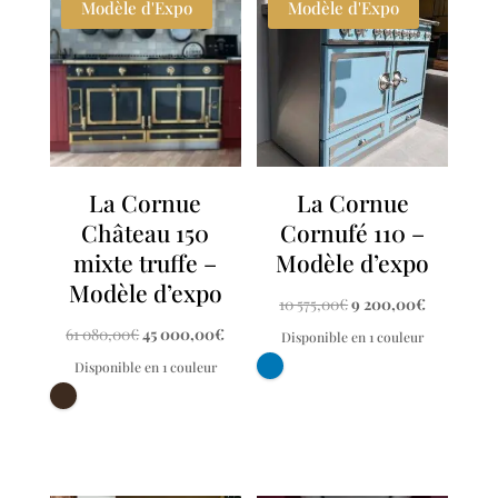
Modèle d'Expo
Modèle d'Expo
La Cornue
La Cornue
Château 150
Cornufé 110 –
mixte truffe –
Modèle d’expo
Modèle d’expo
Le
Le
10 575,00
€
9 200,00
€
prix
prix
Le
Le
61 080,00
€
45 000,00
€
Disponible en 1 couleur
initial
actuel
prix
prix
Disponible en 1 couleur
était :
est :
initial
actuel
10
9
était :
est :
575,00€.
200,00€.
61
45
080,00€.
000,00€.