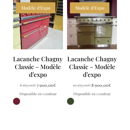
Modèle d'Expo
Modèle d'Expo
Lacanche Chagny
Lacanche Chagny
Classic – Modèle
Classic – Modèle
d’expo
d’expo
Le
Le
Le
Le
8 165,00
€
7 900,00
€
10 155,00
€
8 900,00
€
prix
prix
prix
prix
Disponible en 1 couleur
Disponible en 1 couleur
initial
actuel
initial
actuel
était :
est :
était :
est :
8
7
10
8
165,00€.
900,00€.
155,00€.
900,00€.