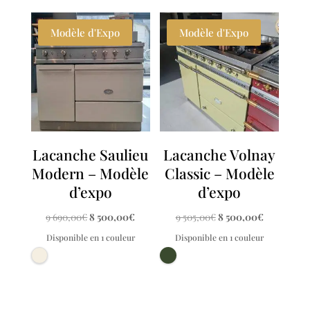
Modèle d'Expo
Modèle d'Expo
Lacanche Saulieu
Lacanche Volnay
Modern – Modèle
Classic – Modèle
d’expo
d’expo
Le
Le
Le
Le
9 690,00
€
8 500,00
€
9 505,00
€
8 500,00
€
prix
prix
prix
prix
Disponible en 1 couleur
Disponible en 1 couleur
initial
actuel
initial
actuel
était :
est :
était :
est :
9
8
9
8
690,00€.
500,00€.
505,00€.
500,00€.