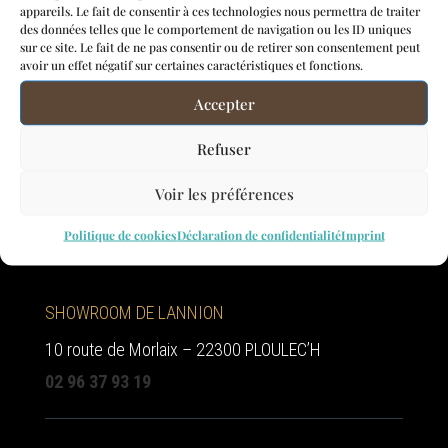
accueillent
appareils. Le fait de consentir à ces technologies nous permettra de traiter
des données telles que le comportement de navigation ou les ID uniques
sur ce site. Le fait de ne pas consentir ou de retirer son consentement peut
avoir un effet négatif sur certaines caractéristiques et fonctions.
Accepter
Du lundi au vendredi de 10h à 12h30 et de 14h à
Refuser
19h
Voir les préférences
Le samedi sur rendez-vous
Politique de cookies
Déclaration de confidentialité
Imprint
SHOWROOM DE LANNION
10 route de Morlaix – 22300 PLOULEC’H
02 96 37 93 19