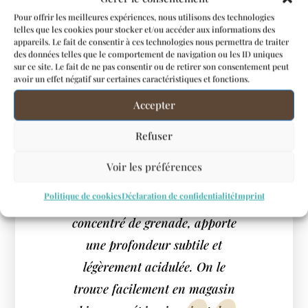
Pour offrir les meilleures expériences, nous utilisons des technologies
Si les oranges sanguines ne
telles que les cookies pour stocker et/ou accéder aux informations des
appareils. Le fait de consentir à ces technologies nous permettra de traiter
sont pas de saison, remplacez-
des données telles que le comportement de navigation ou les ID uniques
les par des oranges maltaises.
sur ce site. Le fait de ne pas consentir ou de retirer son consentement peut
avoir un effet négatif sur certaines caractéristiques et fonctions.
Pour retrouver cette pointe
Accepter
acidulée caractéristique,
ajoutez deux cuillères à soupe
Refuser
de mélasse de grenade. Ce
Voir les préférences
sirop traditionnel du Moyen-
Politique de cookies
Déclaration de confidentialité
Imprint
Orient, obtenu à partir du jus
concentré de grenade, apporte
une profondeur subtile et
légèrement acidulée. On le
trouve facilement en magasin